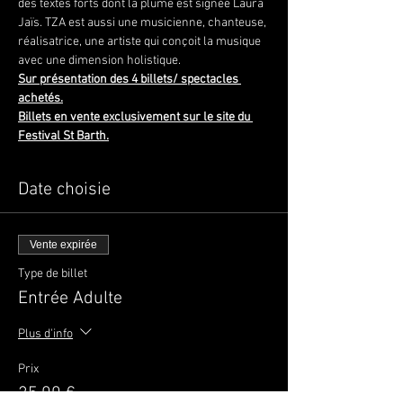
des textes forts dont la plume est signée Laura 
Jaïs. TZA est aussi une musicienne, chanteuse, 
réalisatrice, une artiste qui conçoit la musique 
avec une dimension holistique.
Sur présentation des 4 billets/ spectacles 
achetés.
Billets en vente exclusivement sur le site du 
Festival St Barth.
Date choisie
Vente expirée
Type de billet
Entrée Adulte
Plus d'info
Prix
25,00 €