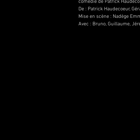
comédie de Patrick Haudeco
De : Patrick Haudecoeur, Gér
Mise en scène : Nadège Emm
Avec : Bruno, Guillaume, Jé