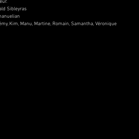
eur.
ald Sibleyras
anuelian 
rémy, Kim, Manu, Martine, Romain, Samantha, Véronique 